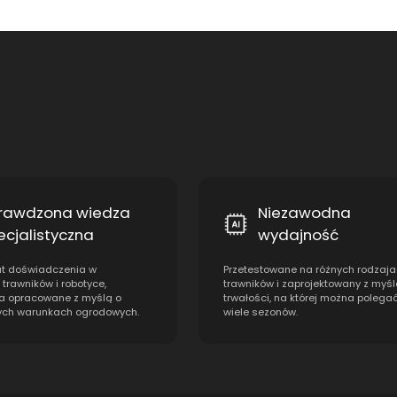
rawdzona wiedza
Niezawodna
ecjalistyczna
wydajność
at doświadczenia w
Przetestowane na różnych rodzaj
 trawników i robotyce,
trawników i zaprojektowany z myśl
a opracowane z myślą o
trwałości, na której można polega
ych warunkach ogrodowych.
wiele sezonów.