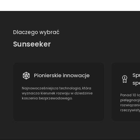
Dlaczego wybrać
Sunseeker
Sp
Pionierskie innowacje
sp
Najnowocześniejsza technologia, która
wyznacza kierunek rozwoju w dziedzinie
Ponad 10 l
koszenia bezprzewodowego.
pielęgnacji
rozwiązani
rzeczywist