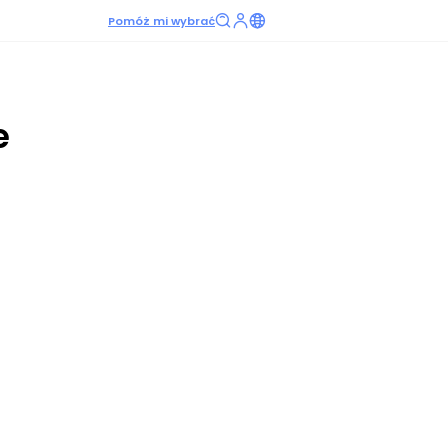
Pomóż mi wybrać
e