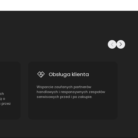
Obsługa klienta
Wsparcie zaufanych partnerów
handlowych i responsywnych zespołów
ach
serwisowych przed i po zakupie.
ą o
ć przez