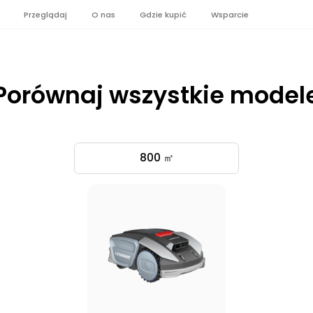
Przeglądaj
O nas
Gdzie kupić
Wsparcie
Porównaj wszystkie model
800 ㎡