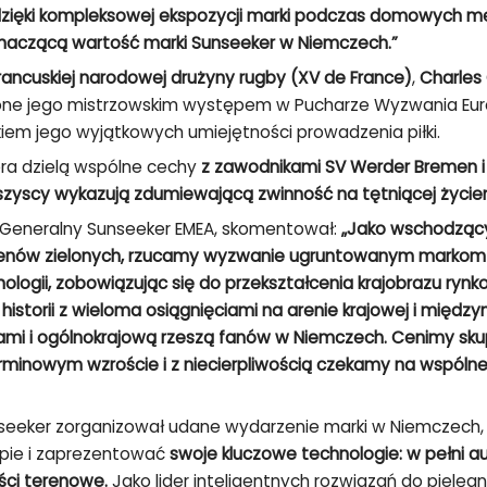
dzięki kompleksowej ekspozycji marki podczas domowych me
naczącą wartość marki Sunseeker w Niemczech.”
francuskiej narodowej drużyny rugby (XV de France)
,
Charles 
lone jego mistrzowskim występem w Pucharze Wyzwania Eur
kiem jego wyjątkowych umiejętności prowadzenia piłki.
ra dzielą wspólne cechy
z zawodnikami SV Werder Bremen i
zyscy wykazują zdumiewającą zwinność na tętniącej życiem
r Generalny Sunseeker EMEA, skomentował:
„Jako wschodzący
terenów zielonych, rzucamy wyzwanie ugruntowanym marko
ologii, zobowiązując się do przekształcenia krajobrazu ry
j historii z wieloma osiągnięciami na arenie krajowej i międz
niami i ogólnokrajową rzeszą fanów w Niemczech. Cenimy sku
nowym wzroście i z niecierpliwością czekamy na wspólne 
seeker zorganizował udane wydarzenie marki w Niemczech, 
opie i zaprezentować
swoje kluczowe technologie: w pełni a
ści terenowe.
Jako lider inteligentnych rozwiązań do pielęgn