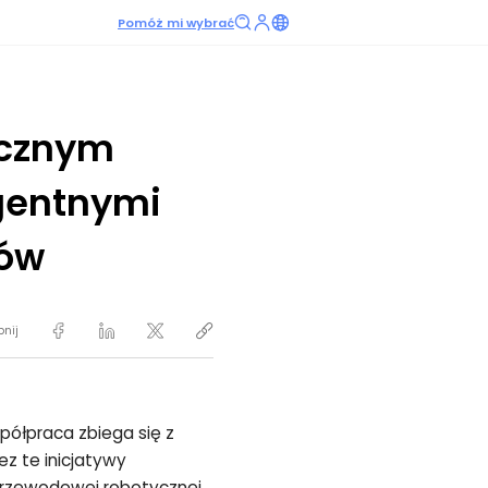
Pomóż mi wybrać
ącznym
igentnymi
ków
pnij
półpraca zbiega się z
z te inicjatywy
zprzewodowej robotycznej