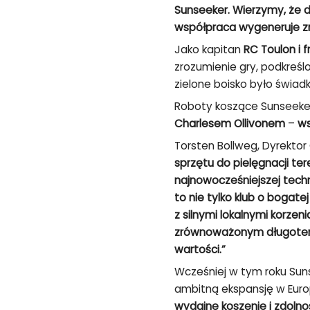
Sunseeker. Wierzymy, że 
współpraca wygeneruje z
Jako kapitan
RC Toulon i 
zrozumienie gry, podkreś
zielone boisko było świad
Roboty koszące Sunseeke
Charlesem Ollivonem
–
ws
Torsten Bollweg, Dyrekto
sprzętu do pielęgnacji 
najnowocześniejszej techn
to nie tylko klub o bogate
z silnymi lokalnymi korze
zrównoważonym długotermi
wartości.”
Wcześniej w tym roku Sun
ambitną ekspansję w Eur
wydajne koszenie i zdolno