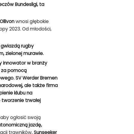
czów Bundesligi, ta
Ollivon
wnosi głębokie
opy 2023. Od młodości,
 gwiazdą rugby
, zielonej murawie.
 innowator w branży
m za pomocą
nkowego. SV Werder Bremen
ynarodowej, ale także firma
pienie klubu na
tworzenie trwałej
aby ogłosić swoją
utonomiczną jazdę,
acji trawników,
Sunseeker