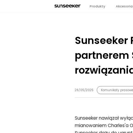
Produkty
Akcesoria
Sunseeker
partnerem 
rozwiązani
26/05/2025
Komunikaty prasow
Sunseeker nawiązał wyłąc
mianowaniem Charles'a Oll
Sunseeker dąży do ugrunt