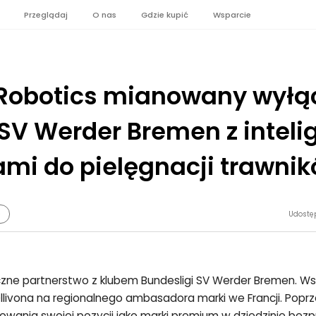
Przeglądaj
O nas
Gdzie kupić
Wsparcie
 Robotics mianowany wył
SV Werder Bremen z intel
ami do pielęgnacji trawni
e
Udostę
zne partnerstwo z klubem Bundesligi SV Werder Bremen. Ws
ivona na regionalnego ambasadora marki we Francji. Poprze
owania swojej pozycji jako marki premium w dziedzinie be