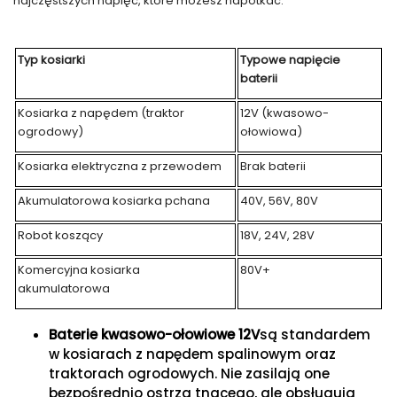
najczęstszych napięć, które możesz napotkać.
Typ kosiarki
Typowe napięcie
baterii
Kosiarka z napędem (traktor
12V (kwasowo-
ogrodowy)
ołowiowa)
Kosiarka elektryczna z przewodem
Brak baterii
Akumulatorowa kosiarka pchana
40V, 56V, 80V
Robot koszący
18V, 24V, 28V
Komercyjna kosiarka
80V+
akumulatorowa
Baterie kwasowo-ołowiowe 12V
są standardem
w kosiarach z napędem spalinowym oraz
traktorach ogrodowych. Nie zasilają one
bezpośrednio ostrza tnącego, ale obsługują