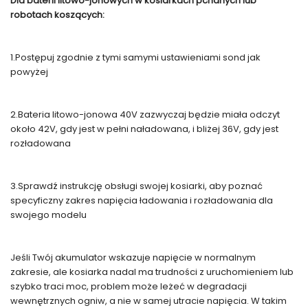
Dla baterii litowo-jonowych w kosiarkach pchanych lub
robotach koszących:
1.Postępuj zgodnie z tymi samymi ustawieniami sond jak
powyżej
2.Bateria litowo-jonowa 40V zazwyczaj będzie miała odczyt
około 42V, gdy jest w pełni naładowana, i bliżej 36V, gdy jest
rozładowana
3.Sprawdź instrukcję obsługi swojej kosiarki, aby poznać
specyficzny zakres napięcia ładowania i rozładowania dla
swojego modelu
Jeśli Twój akumulator wskazuje napięcie w normalnym
zakresie, ale kosiarka nadal ma trudności z uruchomieniem lub
szybko traci moc, problem może leżeć w degradacji
wewnętrznych ogniw, a nie w samej utracie napięcia. W takim