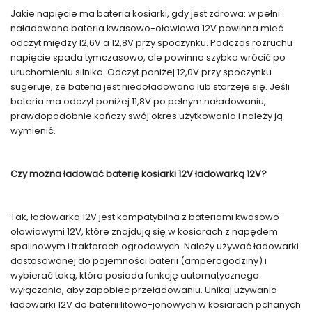
Jakie napięcie ma bateria kosiarki, gdy jest zdrowa: w pełni
naładowana bateria kwasowo-ołowiowa 12V powinna mieć
odczyt między 12,6V a 12,8V przy spoczynku. Podczas rozruchu
napięcie spada tymczasowo, ale powinno szybko wrócić po
uruchomieniu silnika. Odczyt poniżej 12,0V przy spoczynku
sugeruje, że bateria jest niedoładowana lub starzeje się. Jeśli
bateria ma odczyt poniżej 11,8V po pełnym naładowaniu,
prawdopodobnie kończy swój okres użytkowania i należy ją
wymienić.
Czy można ładować baterię kosiarki 12V ładowarką 12V?
Tak, ładowarka 12V jest kompatybilna z bateriami kwasowo-
ołowiowymi 12V, które znajdują się w kosiarach z napędem
spalinowym i traktorach ogrodowych. Należy używać ładowarki
dostosowanej do pojemności baterii (amperogodziny) i
wybierać taką, która posiada funkcję automatycznego
wyłączania, aby zapobiec przeładowaniu. Unikaj używania
ładowarki 12V do baterii litowo-jonowych w kosiarach pchanych