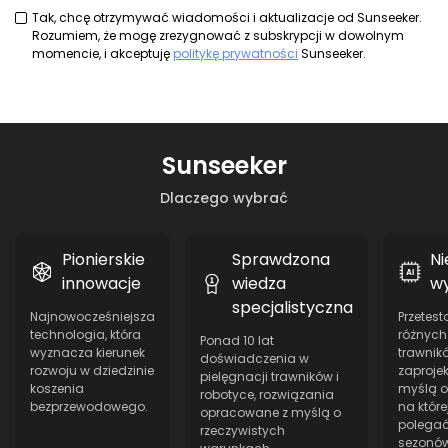
Tak, chcę otrzymywać wiadomości i aktualizacje od Sunseeker.
Rozumiem, że mogę zrezygnować z subskrypcji w dowolnym
momencie, i akceptuję
politykę prywatności
Sunseeker.
Sunseeker
Dlaczego wybrać
Pionierskie
Sprawdzona
N
innowacje
wiedza
w
specjalistyczna
Najnowocześniejsza
Przetes
technologia, która
różnych
Ponad 10 lat
wyznacza kierunek
trawnikó
doświadczenia w
rozwoju w dziedzinie
zaproje
pielęgnacji trawników i
koszenia
myślą o 
robotyce, rozwiązania
bezprzewodowego.
na któr
opracowane z myślą o
polegać
rzeczywistych
sezonów