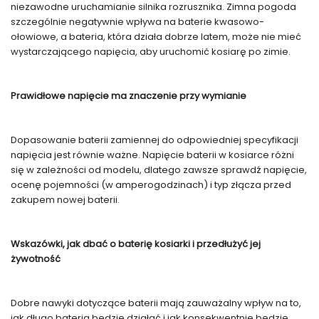
niezawodne uruchamianie silnika rozrusznika. Zimna pogoda
szczególnie negatywnie wpływa na baterie kwasowo-
ołowiowe, a bateria, która działa dobrze latem, może nie mieć
wystarczającego napięcia, aby uruchomić kosiarę po zimie.
Prawidłowe napięcie ma znaczenie przy wymianie
Dopasowanie baterii zamiennej do odpowiedniej specyfikacji
napięcia jest równie ważne. Napięcie baterii w kosiarce różni
się w zależności od modelu, dlatego zawsze sprawdź napięcie,
ocenę pojemności (w amperogodzinach) i typ złącza przed
zakupem nowej baterii.
Wskazówki, jak dbać o baterię kosiarki i przedłużyć jej
żywotność
Dobre nawyki dotyczące baterii mają zauważalny wpływ na to,
jak długo bateria będzie działać i jak konsekwentnie będzie