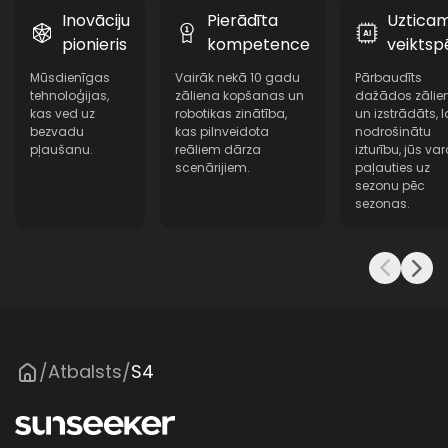
Inovāciju
Pierādīta
Uztica
pionieris
kompetence
veiktsp
Mūsdienīgas
Vairāk nekā 10 gadu
Pārbaudīts
tehnoloģijas,
zāliena kopšanas un
dažādos zālie
kas ved uz
robotikas zinātība,
un izstrādāts, l
bezvadu
kas pilnveidota
nodrošinātu
pļaušanu.
reāliem dārza
izturību, jūs var
scenārijiem.
paļauties uz
sezonu pēc
sezonas.
Atbalsts
S4
/
/