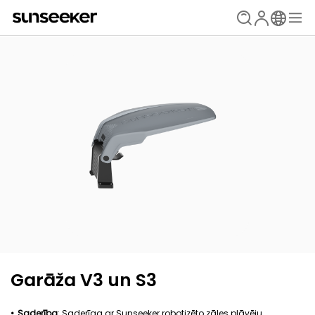
Garāža V3 un S3
Saderība
: Saderīga ar Sunseeker robotizēto zāles pļāvēju