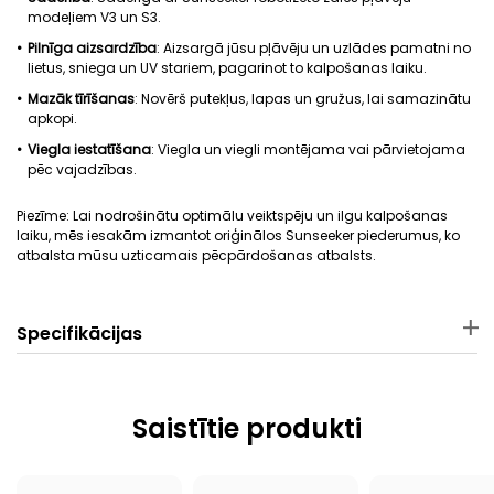
modeļiem V3 un S3.
Pilnīga aizsardzība
: Aizsargā jūsu pļāvēju un uzlādes pamatni no
lietus, sniega un UV stariem, pagarinot to kalpošanas laiku.
Mazāk tīrīšanas
: Novērš putekļus, lapas un gružus, lai samazinātu
apkopi.
Viegla
iestatīšana
: Viegla un viegli montējama vai pārvietojama
pēc vajadzības.
Piezīme: Lai nodrošinātu optimālu veiktspēju un ilgu kalpošanas
laiku, mēs iesakām izmantot oriģinālos Sunseeker piederumus, ko
atbalsta mūsu uzticamais pēcpārdošanas atbalsts.
Specifikācijas
Materiāls
Izmēri
PP
74 × 47 × 19 cm
Saistītie produkti
Svars
Piemērojamais robota
pļāvējs