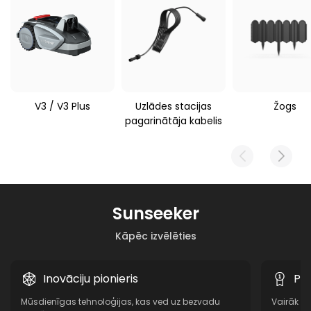
3450 g
Sunseeker V3 / S3
V3 / V3 Plus
Uzlādes stacijas
Žogs
pagarinātāja kabelis
Sunseeker
Kāpēc izvēlēties
Inovāciju pionieris
Pi
Mūsdienīgas tehnoloģijas, kas ved uz bezvadu
Vairāk n