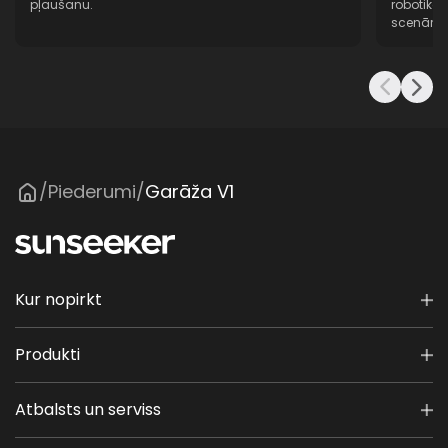
pļaušanu.
robotikas
scenāriji
Piederumi
Garāža V1
/
/
Kur nopirkt
Produkti
Atbalsts un serviss