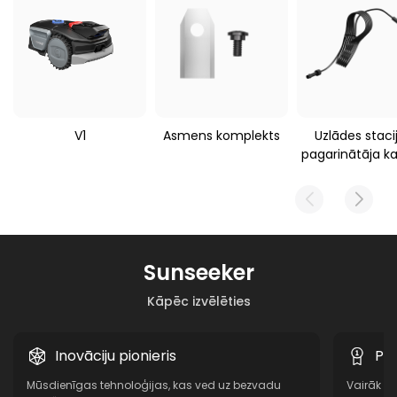
3620 g
Sunseeker V1
V1
Asmens komplekts
Uzlādes staci
pagarinātāja ka
Sunseeker
Kāpēc izvēlēties
Inovāciju pionieris
Pi
Mūsdienīgas tehnoloģijas, kas ved uz bezvadu
Vairāk n