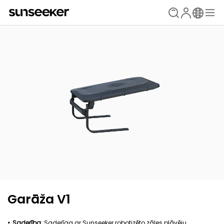
Garāža V1
Saderība
: Saderīga ar Sunseeker robotizēto zāles pļāvēju