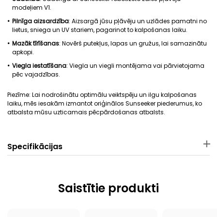
modeļiem V1.
Pilnīga aizsardzība
: Aizsargā jūsu pļāvēju un uzlādes pamatni no
lietus, sniega un UV stariem, pagarinot to kalpošanas laiku.
Mazāk tīrīšanas
: Novērš putekļus, lapas un gružus, lai samazinātu
apkopi.
Viegla iestatīšana
: Viegla un viegli montējama vai pārvietojama
pēc vajadzības.
Piezīme: Lai nodrošinātu optimālu veiktspēju un ilgu kalpošanas
laiku, mēs iesakām izmantot oriģinālos Sunseeker piederumus, ko
atbalsta mūsu uzticamais pēcpārdošanas atbalsts.
Specifikācijas
Materiāls
Pakas izmēri
PP
63 × 49 × 7 cm
Saistītie produkti
Pakas svars
Piemērojamais robota
pļāvējs