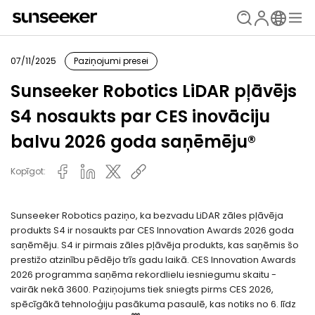
07/11/2025
Paziņojumi presei
Sunseeker Robotics LiDAR pļāvējs
S4 nosaukts par CES inovāciju
balvu 2026 goda saņēmēju®
Kopīgot:
Sunseeker Robotics paziņo, ka bezvadu LiDAR zāles pļāvēja
produkts S4 ir nosaukts par CES Innovation Awards 2026 goda
saņēmēju. S4 ir pirmais zāles pļāvēja produkts, kas saņēmis šo
prestižo atzinību pēdējo trīs gadu laikā. CES Innovation Awards
2026 programma saņēma rekordlielu iesniegumu skaitu -
vairāk nekā 3600. Paziņojums tiek sniegts pirms CES 2026,
spēcīgākā tehnoloģiju pasākuma pasaulē, kas notiks no 6. līdz