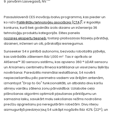
®
®
®
9. janvārim Lasvegasā, NV.
Pasaulslavenā CES inovāciju balvu programma, kas pieder un
®
ko ražo
Patērētāju tehnoloģiju asociācija (CTA)
, ir ikgadējs
konkurss, kurā tiek godināts izcils dizains un inženierija 36
tehnoloģiju produktu kategorijās. Elites panelis
nozares ekspertu tiesneši
, tostarp plašsaziņas līdzekļu pārstāvji,
dizaineri, inženieri un citi, pārskatīja iesniegumus.
Sunseeker S4 ir pilnībā autonoms, bezvadu robotizēts pļāvējs,
kas izstrādāts zālieniem līdz 1,000 m². Tas ir aprīkots ar
AllSense™ 3D sensoru sistēmu, kas apvieno 360 ° LiDAR sensoru
un AI kameru centimetru līmeņa kartēšanai un visvirzienu šķēršļu
novēršanai. Paredzēts minimālai iestatīšanai, S4 novērš
nepieciešamību pēc perimetra vadiem vai ārējām antenām,
izmantojot "Drop to Go" funkcionalitāti, un atbalsta divu karšu
atmiņu vairāku zāliena zonu pārvaldībai. Uzlabotie ceļa
plānošanas algoritmi optimizē pļaušanas pārklājumu un
samazina laiku, savukārt malu sekošanas režīms nodrošina
precīzu apgriešanu pa neregulārām robežām. Divu riteņu
aizmugurējā piedziņa ļauj S4 uzkāpt nogāzēs līdz 42% (22°), un