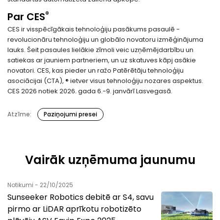
®
Par
CES
CES ir visspēcīgākais tehnoloģiju pasākums pasaulē -
revolucionāru tehnoloģiju un globālo novatoru izmēģinājuma
lauks. Šeit pasaules lielākie zīmoli veic uzņēmējdarbību un
satiekas ar jauniem partneriem, un uz skatuves kāpj asākie
novatori. CES, kas pieder un ražo Patērētāju tehnoloģiju
asociācijai (CTA), ® ietver visus tehnoloģiju nozares aspektus.
CES 2026 notiek 2026. gada 6.-9. janvārī Lasvegasā.
Atzīme:
Paziņojumi presei
Vairāk uzņēmuma jaunumu
Notikumi - 22/10/2025
Sunseeker Robotics debitē ar S4, savu
pirmo ar LiDAR aprīkotu robotizēto