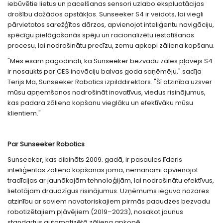
iebūvētie lietus un pacelšanas sensori uzlabo ekspluatācijas
drošību dažādos apstākļos. Sunseeker S4 ir veidots, lai viegli
pārvietotos sarežģītos dārzos, apvienojot inteliģentu navigāciju,
spēcīgu pielāgošanās spēju un racionalizētu iestatīšanas
procesu, lai nodrošinātu precīzu, zemu apkopi zāliena kopšanu.
"Mēs esam pagodināti, ka Sunseeker bezvadu zāles pļāvējs S4
ir nosaukts par CES inovāciju balvas goda saņēmēju," sacīja
Terijs Ma, Sunseeker Robotics izpilddirektors. "Šī atzinība uzsver
mūsu apņemšanos nodrošināt inovatīvus, viedus risinājumus,
kas padara zāliena kopšanu vieglāku un efektīvāku mūsu
klientiem."
Par Sunseeker
Robotics
Sunseeker, kas dibināts 2009. gadā, ir pasaules līderis
inteliģentās zāliena kopšanas jomā, nemanāmi apvienojot
tradīcijas ar jaunākajām tehnoloģijām, lai nodrošinātu efektīvus,
lietotājam draudzīgus risinājumus. Uzņēmums ieguva nozares
atzinību ar saviem novatoriskajiem pirmās paaudzes bezvadu
robotizētajiem pļāvējiem (2019–2023), nosakot jaunus
standartus automatizētā zāliena apkopē.