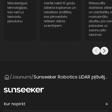
Mūsdienīgas
Vairāk nekā 10 gadu
Pārbaudīts
tehnoloģijas,
zāliena kopšanas un
dažādos zālie
kas ved uz
robotikas zinātība,
un izstrādāts, l
bezvadu
kas pilnveidota
nodrošinātu
pļaušanu.
reāliem dārza
izturību, jūs var
scenārijiem.
paļauties uz
sezonu pēc
sezonas.
Jaunumi
Sunseeker Robotics LiDAR pļāvējs S4 nosaukts par CES inovāciju balvu 2026 goda saņēmēju®
/
/
Kur nopirkt