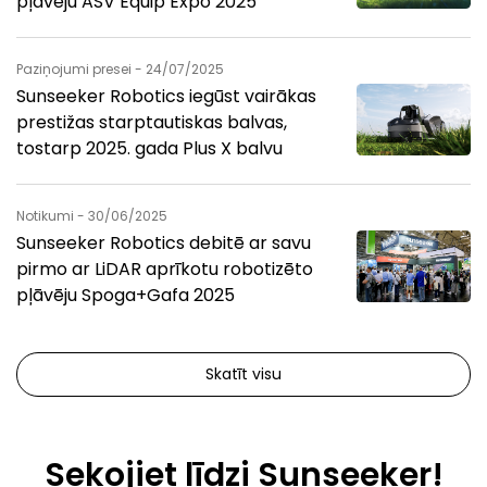
pļāvēju ASV Equip Expo 2025
Paziņojumi presei - 24/07/2025
Sunseeker Robotics iegūst vairākas
prestižas starptautiskas balvas,
tostarp 2025. gada Plus X balvu
Notikumi - 30/06/2025
Sunseeker Robotics debitē ar savu
pirmo ar LiDAR aprīkotu robotizēto
pļāvēju Spoga+Gafa 2025
Skatīt visu
Sekojiet līdzi Sunseeker!