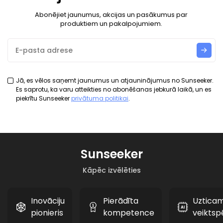
Abonējiet jaunumus, akcijas un pasākumus par
produktiem un pakalpojumiem.
Jā, es vēlos saņemt jaunumus un atjauninājumus no Sunseeker.
Es saprotu, ka varu atteikties no abonēšanas jebkurā laikā, un es
piekrītu Sunseeker
privātuma politikai
.
Sunseeker
Kāpēc izvēlēties
Inovāciju
Pierādīta
Uztica
pionieris
kompetence
veiktsp