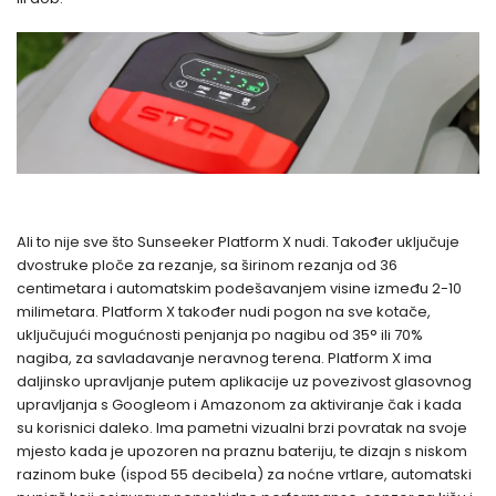
Ali to nije sve što Sunseeker Platform X nudi. Također uključuje
dvostruke ploče za rezanje, sa širinom rezanja od 36
centimetara i automatskim podešavanjem visine između 2-10
milimetara. Platform X također nudi pogon na sve kotače,
uključujući mogućnosti penjanja po nagibu od 35° ili 70%
nagiba, za savladavanje neravnog terena. Platform X ima
daljinsko upravljanje putem aplikacije uz povezivost glasovnog
upravljanja s Googleom i Amazonom za aktiviranje čak i kada
su korisnici daleko. Ima pametni vizualni brzi povratak na svoje
mjesto kada je upozoren na praznu bateriju, te dizajn s niskom
razinom buke (ispod 55 decibela) za noćne vrtlare, automatski