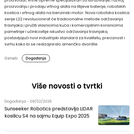
proizvođač vrtne opreme specijaliziran za istraživanje, razvoj,
proizvodnju i prodaju vrtnog alata na litijeve baterije, robotskih
kosilica i vrtnog alata na benzinski motor. Nova robotska kosilica
serije L22 revolucionirat će tradicionalne metode održavanja
travnjaka i pružiti vlasnicima kuća i komercijalnim korisnicima
pametnije i učinkovitije iskustvo održavanja travnjaka,
postavljajući novi industrijski standard za kvalitetu, preciznost i
svrhu kako bi se redizajniralo američko dvorište.
Označi:
Događanja
Više novosti o tvrtki
Događanja - 09/02/2026
Sunseeker Robotics predstavlja LiDAR
kosilicu S4 na sajmu Equip Expo 2025