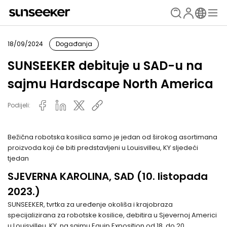
18/09/2024
Događanja
SUNSEEKER debituje u SAD-u na
sajmu Hardscape North America
Podijeli:
Bežična robotska kosilica samo je jedan od širokog asortimana
proizvoda koji će biti predstavljeni u Louisvilleu, KY sljedeći
tjedan
SJEVERNA KAROLINA, SAD (10. listopada
2023.)
SUNSEEKER, tvrtka za uređenje okoliša i krajobraza
specijalizirana za robotske kosilice, debitira u Sjevernoj Americi
u Louisvilleu, KY, na sajmu Equip Exposition od 18. do 20.