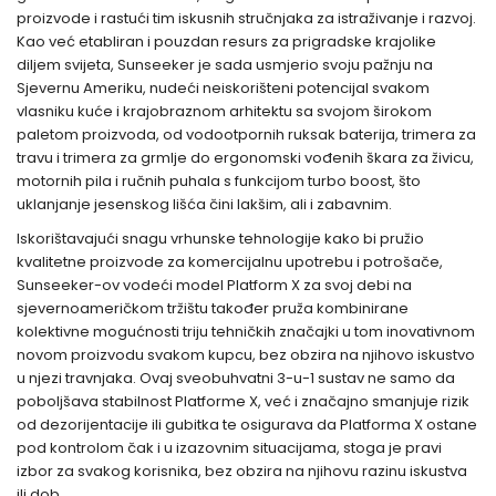
proizvode i rastući tim iskusnih stručnjaka za istraživanje i razvoj.
Kao već etabliran i pouzdan resurs za prigradske krajolike
diljem svijeta, Sunseeker je sada usmjerio svoju pažnju na
Sjevernu Ameriku, nudeći neiskorišteni potencijal svakom
vlasniku kuće i krajobraznom arhitektu sa svojom širokom
paletom proizvoda, od vodootpornih ruksak baterija, trimera za
travu i trimera za grmlje do ergonomski vođenih škara za živicu,
motornih pila i ručnih puhala s funkcijom turbo boost, što
uklanjanje jesenskog lišća čini lakšim, ali i zabavnim.
Iskorištavajući snagu vrhunske tehnologije kako bi pružio
kvalitetne proizvode za komercijalnu upotrebu i potrošače,
Sunseeker-ov vodeći model Platform X za svoj debi na
sjevernoameričkom tržištu također pruža kombinirane
kolektivne mogućnosti triju tehničkih značajki u tom inovativnom
novom proizvodu svakom kupcu, bez obzira na njihovo iskustvo
u njezi travnjaka. Ovaj sveobuhvatni 3-u-1 sustav ne samo da
poboljšava stabilnost Platforme X, već i značajno smanjuje rizik
od dezorijentacije ili gubitka te osigurava da Platforma X ostane
pod kontrolom čak i u izazovnim situacijama, stoga je pravi
izbor za svakog korisnika, bez obzira na njihovu razinu iskustva
ili dob.