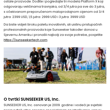
ostale proizvode. Dođite i pogledajte tri modela Platform X koji
odgovaraju veličinama travnjaka, od 3/4 jutra pa sve do 3 jutra,
s očekivanom preporučenom maloprodajnom cijenom od 3⁄4
jutra: 2399 USD, 1,5 jutra: 2999 USD i 3 jutra: 3999 USD
Da biste vidjeli široku paletu inovativnih, ali uistinu pristupačnih
profesionalnih proizvoda koje Sunseeker također donosi u
Sjevernu Ameriku i pronašli najbolji za svoje potrebe, posjetite
https://sunseekertech.com
O tvrtki SUNSEEKER US, Inc.
SUNSEEKER US, Inc. osnovan je 2009. godine i vodeći je svjetski