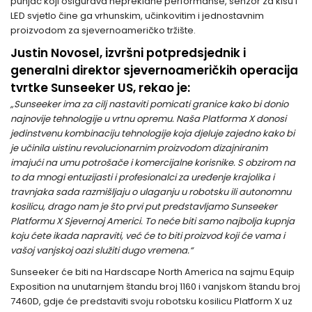
punjač koji osigurava neprekidne performanse, senzor za kišu i
LED svjetlo čine ga vrhunskim, učinkovitim i jednostavnim
proizvodom za sjevernoameričko tržište.
Justin Novosel, izvršni potpredsjednik i
generalni direktor sjevernoameričkih operacija
tvrtke Sunseeker US, rekao je:
„Sunseeker ima za cilj nastaviti pomicati granice kako bi donio
najnovije tehnologije u vrtnu opremu. Naša Platforma X donosi
jedinstvenu kombinaciju tehnologije koja djeluje zajedno kako bi
je učinila uistinu revolucionarnim proizvodom dizajniranim
imajući na umu potrošače i komercijalne korisnike. S obzirom na
to da mnogi entuzijasti i profesionalci za uređenje krajolika i
travnjaka sada razmišljaju o ulaganju u robotsku ili autonomnu
kosilicu, drago nam je što prvi put predstavljamo Sunseeker
Platformu X Sjevernoj Americi. To neće biti samo najbolja kupnja
koju ćete ikada napraviti, već će to biti proizvod koji će vama i
vašoj vanjskoj oazi služiti dugo vremena.“
Sunseeker će biti na Hardscape North America na sajmu Equip
Exposition na unutarnjem štandu broj 1160 i vanjskom štandu broj
7460D, gdje će predstaviti svoju robotsku kosilicu Platform X uz