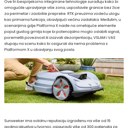
Ove tri besprijekorno integrirane tehnologije surađuju kako bi
omogućile upravljanje više zona, uspostavile granice bez žice
za perimetar i zaobišle ​​prepreke. RTK preuzima vodeću ulogu
kao primarna funkcija, obavljajući većinu zadataka. Međutim, u
scenarijima gdje Platforma X naiđe na ometajuće elemente
poput gustog grmlja koje bi potencijalno moglo oslabiti signal,
poremetiti povezivost ili izazvati dezorijentaciju, VSLAM i VAS
stupaju na scenu kako bi osigurali da nema problema s
Platformom X u obavljanju svog posla.
Sunseeker ima solidnu reputaciju izgrađenu na više od 15
godina iskustva u tvornici, osiguravši više od 300 patenata za