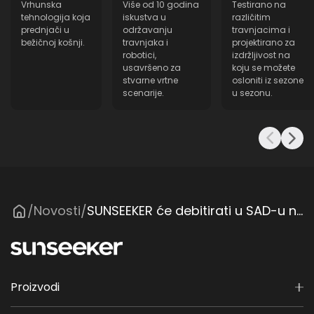
Vrhunska
Više od 10 godina
Testirano na
tehnologija koja
iskustva u
različitim
prednjači u
održavanju
travnjacima i
bežičnoj košnji.
travnjaka i
projektirano za
robotici,
izdržljivost na
usavršeno za
koju se možete
stvarne vrtne
osloniti iz sezone
scenarije.
u sezonu.
Novosti
SUNSEEKER će debitirati u SAD-u na Hardscape North America
/
/
Proizvodi