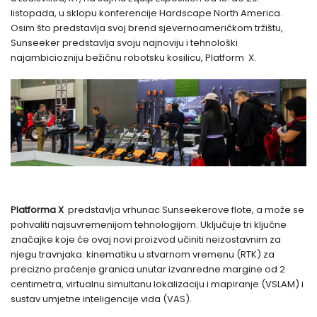
listopada, u sklopu konferencije Hardscape North America.
Osim što predstavlja svoj brend sjevernoameričkom tržištu,
Sunseeker predstavlja svoju najnoviju i tehnološki
najambiciozniju bežičnu robotsku kosilicu, Platform X.
Platforma X
predstavlja vrhunac Sunseekerove flote, a može se
pohvaliti najsuvremenijom tehnologijom. Uključuje tri ključne
značajke koje će ovaj novi proizvod učiniti neizostavnim za
njegu travnjaka: kinematiku u stvarnom vremenu (RTK) za
precizno praćenje granica unutar izvanredne margine od 2
centimetra, virtualnu simultanu lokalizaciju i mapiranje (VSLAM) i
sustav umjetne inteligencije vida (VAS).