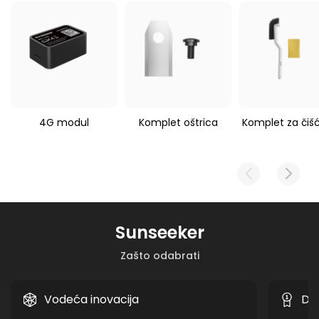
kosilica
520 g
Sunseeker V1/V3/S3/S4/S5
4G modul
Komplet oštrica
Komplet za čiš
Sunseeker
Zašto odabrati
Vodeća inovacija
Do