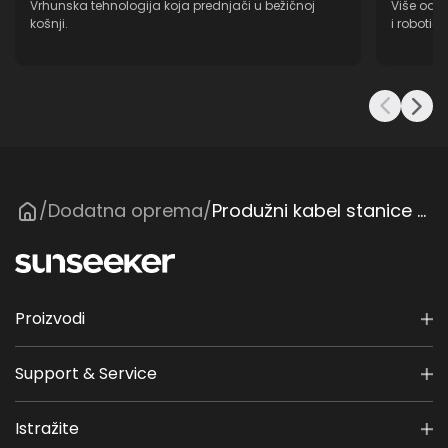
Vrhunska tehnologija koja prednjači u bežičnoj
Više od 1
košnji.
i robotic
Dodatna oprema
Produžni kabel stanice za punjenje
/
/
Proizvodi
Support & Service
Istražite