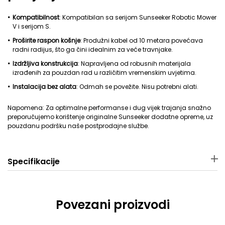
Kompatibilnost
: Kompatibilan sa serijom Sunseeker Robotic Mower
V i serijom S.
Proširite raspon košnje
: Produžni kabel od 10 metara povećava
radni radijus, što ga čini idealnim za veće travnjake.
Izdržljiva konstrukcija
: Napravljena od robusnih materijala
izrađenih za pouzdan rad u različitim vremenskim uvjetima.
Instalacija bez alata
: Odmah se povežite. Nisu potrebni alati.
Napomena: Za optimalne performanse i dug vijek trajanja snažno
preporučujemo korištenje originalne Sunseeker dodatne opreme, uz
pouzdanu podršku naše postprodajne službe.
Specifikacije
Materijal
Dimenzije pakiranja
Bakar + Plastika
26 × 12,7 × 5,5 cm
Povezani proizvodi
Težina pakiranja
Primjenjiva robotska