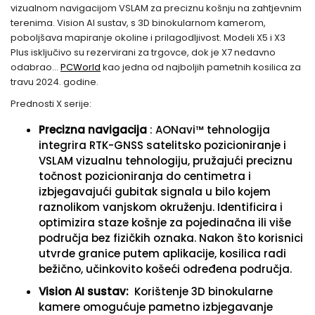
vizualnom navigacijom VSLAM za preciznu košnju na zahtjevnim
terenima. Vision AI sustav, s 3D binokularnom kamerom,
poboljšava mapiranje okoline i prilagodljivost. Modeli X5 i X3
Plus isključivo su rezervirani za trgovce, dok je X7 nedavno
odabrao...
PCWorld
kao jedna od najboljih pametnih kosilica za
travu 2024. godine.
Prednosti X serije:
Precizna navigacija
: AONavi™ tehnologija
integrira RTK-GNSS satelitsko pozicioniranje i
VSLAM vizualnu tehnologiju, pružajući preciznu
točnost pozicioniranja do centimetra i
izbjegavajući gubitak signala u bilo kojem
raznolikom vanjskom okruženju. Identificira i
optimizira staze košnje za pojedinačna ili više
područja bez fizičkih oznaka. Nakon što korisnici
utvrde granice putem aplikacije, kosilica radi
bežično, učinkovito košeći određena područja.
Vision AI sustav:
Korištenje 3D binokularne
kamere omogućuje pametno izbjegavanje