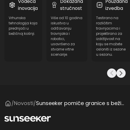
Vodeća
Dokazana
Pouzdana
inovacija
stručnost
izvedba
Vrhunska
Više od 10 godina
Testirano na
tehnologija koja
iskustva u
različitim
prednjači u
održavanju
travnjacima i
bežičnoj košnji.
travnjaka i
projektirano za
robotici,
izdržljivost na
usavršeno za
koju se možete
stvarne vrtne
osloniti iz sezone
scenarije.
u sezonu.
Novosti
Sunseeker pomiče granice s bežičnom pametnom kosilicom na Elevate konferenciji
/
/