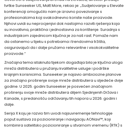
tvrtke Sunseeker US, Matt More, rekao je: „Sudjelovanje u Elevate
konferenciji omogućilo nam je izravno povezivanje s
profesionalcima koji svakodnevno koriste naše proizvode.
Njihovi uvidi su neprocjenjivi dok nastojimo razviti rješenja koja
su inovativna, praktična i jednostavna za korištenje. Suradnja s
industrijskom zajednicom ključna je za naš rast. Pomaže nam
da ostanemo u tijeku s potrebama i trendovima tržišta,
osiguravajući da i dalje pružamo relevantne i visokokvalitetne
proizvode.“
Značajna tema istaknuta tijekom događaja bila je ključna uloga
mreža distributera u pružanju kvalitetne usluge i podrške
krajnjim korisnicima. Sunseeker je najavio ambiciozne planove
za značajno proširenje svoje mreže distributera u sljedeće dvije
godine. U 2025. godini Sunseeker je posvećen značajnom
proširenju svoje mreže distributera diljem Sjedinjenih Država i
Kanade, s predanošću održavanju tih napora u 2026. godini i
dalje.
Serija X koju je razvio tim uvodi najsuvremenije tehnologije
poput sustava za pozicioniranje i navigaciju AONavi™, koji
kombinira satelitsko pozicioniranje u stvarnom vremenu (RTK) s