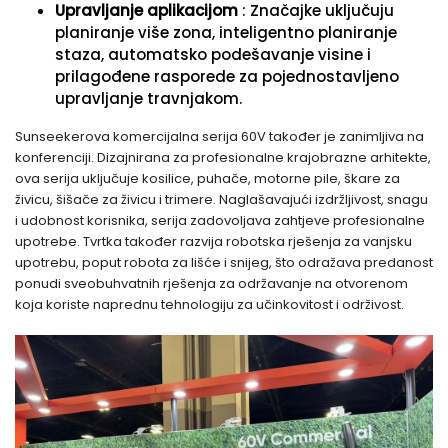
Upravljanje aplikacijom
: Značajke uključuju
planiranje više zona, inteligentno planiranje
staza, automatsko podešavanje visine i
prilagođene rasporede za pojednostavljeno
upravljanje travnjakom.
Sunseekerova komercijalna serija 60V također je zanimljiva na
konferenciji. Dizajnirana za profesionalne krajobrazne arhitekte,
ova serija uključuje kosilice, puhače, motorne pile, škare za
živicu, šišače za živicu i trimere. Naglašavajući izdržljivost, snagu
i udobnost korisnika, serija zadovoljava zahtjeve profesionalne
upotrebe. Tvrtka također razvija robotska rješenja za vanjsku
upotrebu, poput robota za lišće i snijeg, što odražava predanost
ponudi sveobuhvatnih rješenja za održavanje na otvorenom
koja koriste naprednu tehnologiju za učinkovitost i održivost.