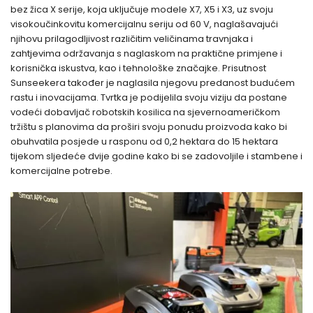
bez žica X serije, koja uključuje modele X7, X5 i X3, uz svoju
visokoučinkovitu komercijalnu seriju od 60 V, naglašavajući
njihovu prilagodljivost različitim veličinama travnjaka i
zahtjevima održavanja s naglaskom na praktične primjene i
korisnička iskustva, kao i tehnološke značajke. Prisutnost
Sunseekera također je naglasila njegovu predanost budućem
rastu i inovacijama. Tvrtka je podijelila svoju viziju da postane
vodeći dobavljač robotskih kosilica na sjevernoameričkom
tržištu s planovima da proširi svoju ponudu proizvoda kako bi
obuhvatila posjede u rasponu od 0,2 hektara do 15 hektara
tijekom sljedeće dvije godine kako bi se zadovoljile i stambene i
komercijalne potrebe.