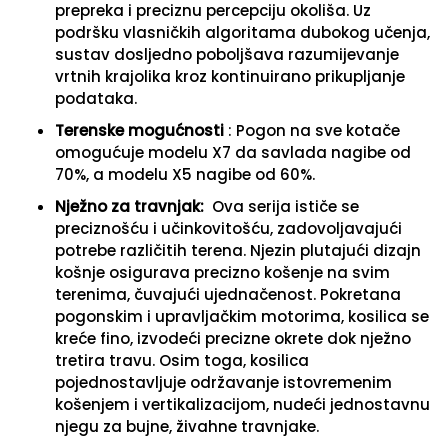
prepreka i preciznu percepciju okoliša. Uz
podršku vlasničkih algoritama dubokog učenja,
sustav dosljedno poboljšava razumijevanje
vrtnih krajolika kroz kontinuirano prikupljanje
podataka.
Terenske mogućnosti
: Pogon na sve kotače
omogućuje modelu X7 da savlada nagibe od
70%, a modelu X5 nagibe od 60%.
Nježno za travnjak:
Ova serija ističe se
preciznošću i učinkovitošću, zadovoljavajući
potrebe različitih terena. Njezin plutajući dizajn
košnje osigurava precizno košenje na svim
terenima, čuvajući ujednačenost. Pokretana
pogonskim i upravljačkim motorima, kosilica se
kreće fino, izvodeći precizne okrete dok nježno
tretira travu. Osim toga, kosilica
pojednostavljuje održavanje istovremenim
košenjem i vertikalizacijom, nudeći jednostavnu
njegu za bujne, živahne travnjake.