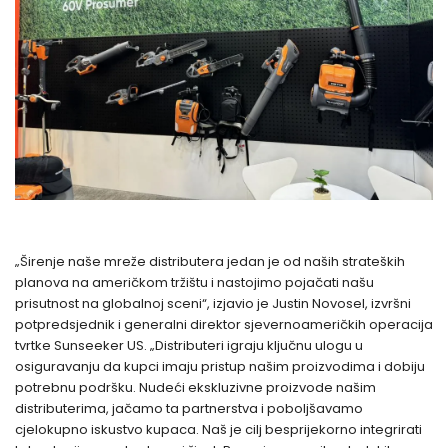
„Širenje naše mreže distributera jedan je od naših strateških
planova na američkom tržištu i nastojimo pojačati našu
prisutnost na globalnoj sceni“, izjavio je Justin Novosel, izvršni
potpredsjednik i generalni direktor sjevernoameričkih operacija
tvrtke Sunseeker US. „Distributeri igraju ključnu ulogu u
osiguravanju da kupci imaju pristup našim proizvodima i dobiju
potrebnu podršku. Nudeći ekskluzivne proizvode našim
distributerima, jačamo ta partnerstva i poboljšavamo
cjelokupno iskustvo kupaca. Naš je cilj besprijekorno integrirati