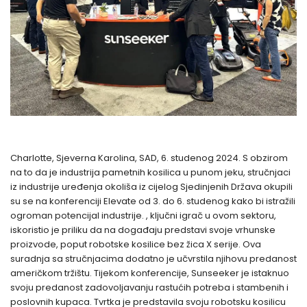
Charlotte, Sjeverna Karolina, SAD, 6. studenog 2024. S obzirom
na to da je industrija pametnih kosilica u punom jeku, stručnjaci
iz industrije uređenja okoliša iz cijelog Sjedinjenih Država okupili
su se na konferenciji Elevate od 3. do 6. studenog kako bi istražili
ogroman potencijal industrije. , ključni igrač u ovom sektoru,
iskoristio je priliku da na događaju predstavi svoje vrhunske
proizvode, poput robotske kosilice bez žica X serije. Ova
suradnja sa stručnjacima dodatno je učvrstila njihovu predanost
američkom tržištu. Tijekom konferencije, Sunseeker je istaknuo
svoju predanost zadovoljavanju rastućih potreba i stambenih i
poslovnih kupaca. Tvrtka je predstavila svoju robotsku kosilicu