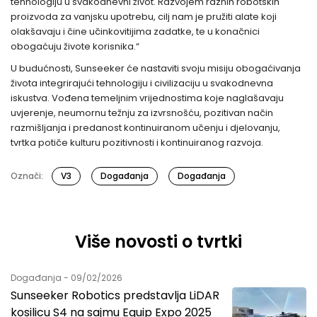
tehnologiju u svakodnevni život. Razvojem raznih robotskih
proizvoda za vanjsku upotrebu, cilj nam je pružiti alate koji
olakšavaju i čine učinkovitijima zadatke, te u konačnici
obogaćuju živote korisnika.“
U budućnosti, Sunseeker će nastaviti svoju misiju obogaćivanja
života integrirajući tehnologiju i civilizaciju u svakodnevna
iskustva. Vođena temeljnim vrijednostima koje naglašavaju
uvjerenje, neumornu težnju za izvrsnošću, pozitivan način
razmišljanja i predanost kontinuiranom učenju i djelovanju,
tvrtka potiče kulturu pozitivnosti i kontinuiranog razvoja.
Označi:
V3
Događanja
Događanja
Više novosti o tvrtki
Događanja - 09/02/2026
Sunseeker Robotics predstavlja LiDAR
kosilicu S4 na sajmu Equip Expo 2025