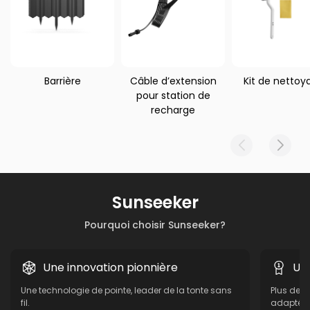
Barrière
Câble d’extension
Kit de nettoy
pour station de
recharge
Sunseeker
Pourquoi choisir Sunseeker?
Une innovation pionnière
Un
Une technologie de pointe, leader de la tonte sans
Plus de 1
fil.
adaptée à