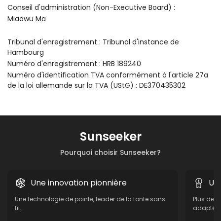
Conseil d'administration (Non-Executive Board) :
Miaowu Ma
Tribunal d'enregistrement : Tribunal d'instance de
Hambourg
Numéro d'enregistrement : HRB 189240
Numéro d'identification TVA conformément à l'article 27a
de la loi allemande sur la TVA (UStG) : DE370435302
Sunseeker
Pourquoi choisir Sunseeker?
Une innovation pionnière
Un
Une technologie de pointe, leader de la tonte sans
Plus de 1
fil.
adaptée à