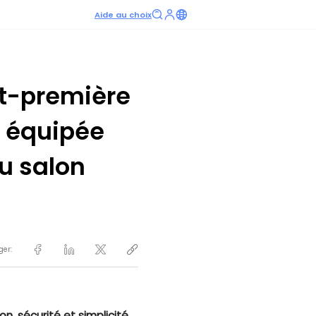
Aide au choix
nt-première
e équipée
u salon
ger:
n, sécurité et simplicité.