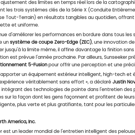
 ajustement des limites en temps réel lors de la cartograph
ent les trois systèmes clés de la Série X (Conduite Entière
rise Tout-Terrain) en résultats tangibles au quotidien, offra
 nette et uniforme.
nue d'améliorer les performances en bordure dans tous les s
re un
système de coupe Zero-Edge (ZEC)
, une innovation de
 jusqu'à la limite même, il affine davantage la finition sans
ion est prévue l'année prochaine. Par ailleurs, Sunseeker p
tionnement 5-Fusion
pour offrir une perception et une préci
d'apporter un équipement extérieur intelligent, high-tech e
 expérience véritablement sans effort », a déclaré
Justin No
n intégrant des technologies de pointe dans l'entretien des 
s sur la façon dont les gens façonnent et profitent de leurs
ligente, plus verte et plus gratifiante, tant pour les particuli
th America, Inc.
est un leader mondial de l'entretien intelligent des pelouses