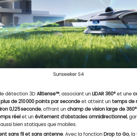
Sunseeker S4
 de détection 3D
AllSense™
, associant un
LiDAR 360°
et une
c
e
plus de 210 000 points par seconde
et atteint un
temps de 
iron 0,125 seconde
, offrant un
champ de vision large de 360°
emps réel
et un
évitement d’obstacles omnidirectionnel
, ga
 aussi bien statiques que mobiles.
nt sans fil et sans antenne
. Avec la fonction
Drop to Go
, l