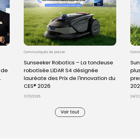
Communiqués de presse
Comm
Sunseeker Robotics – La tondeuse
Sun
 de
robotisée LiDAR S4 désignée
plu
.
lauréate des Prix de l'Innovation du
pre
CES® 2026
202
07/11/2025
24/07
Voir tout