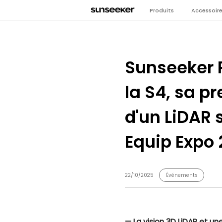
Produits
Accessoir
Sunseeker 
la S4, sa p
d'un LiDAR 
Equip Expo 
22/10/2025
Événements
— La vision 3D LiDAR et un