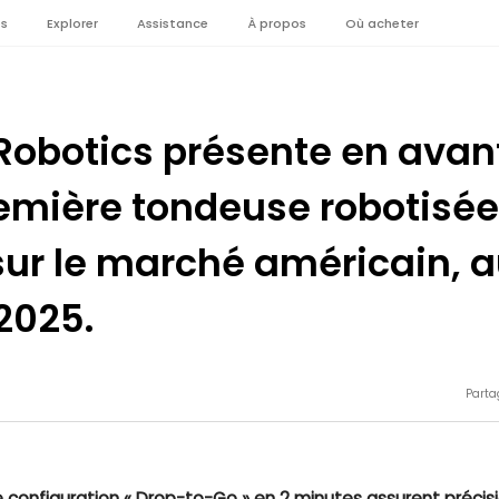
es
Explorer
Assistance
À propos
Où acheter
Robotics présente en ava
remière tondeuse robotisé
sur le marché américain, a
2025.
Parta
e configuration « Drop-to-Go » en 2 minutes assurent précisio