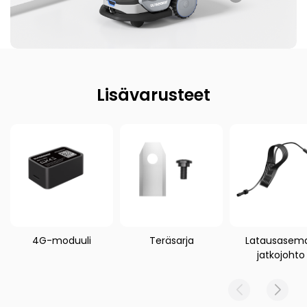
Lisävarusteet
4G-moduuli
Teräsarja
Latausasem
jatkojohto