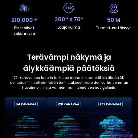
360° x 70°
210,000 +
50 M
Laaja kulma
Pistepilvet
Tunnistusetäisyys
sekunnissa
Terävämpi näkymä ja
älykkäämpiä päätöksiä
172-kanavaisen laserin tarkkuus mahdollistaa erittäin tiheän 3D-
sensoroinnin selkeämpään tunnistukseen, esteiden varhaisemman
havainnoinnin ja varmemman itsenäisen navigoinnin.
[
64 KANAVAA
]
[
128 KANAVAA
]
[
172 KANAVAA
]