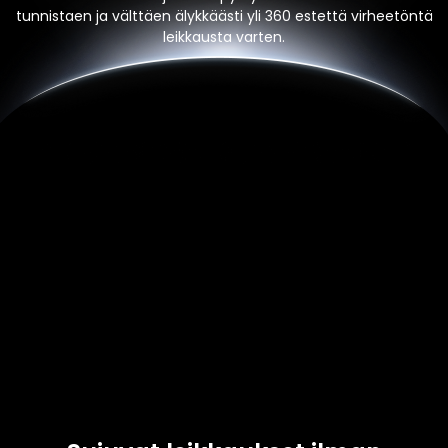
tunnistaen ja välttäen älykkäästi yli 360 estettä virheetöntä
leikkausta varten.