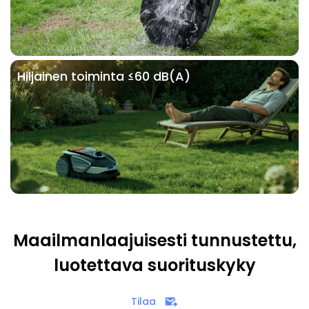
Hiljainen toiminta ≤60 dB(A)
Maailmanlaajuisesti tunnustettu,
luotettava suorituskyky
Tilaa