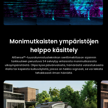
Monimutkaisten ympäristöjen
helppo käsittely
AllSense™-fuusiotunnistustekniikan senttimetritason sijainnin
tarkkuuteen perustuva S4 selviytyy erilaisista monimutkaisista
ulkoympäristöistä. Olipa kyse päivänvalosta, hämärästä valaistuksesta
illalla tai kapeista kulkuväylistä, joissa on heikko signaali, se voi leikata
tehokkaasti ilman häiriöitä.