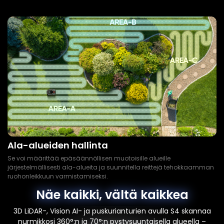
Ala-alueiden hallinta
Se voi määrittää epäsäännöllisen muotoisille alueille
järjestelmällisesti ala-alueita ja suunnitella reittejä tehokkaamman
ruohonleikkuun varmistamiseksi.
Näe kaikki, vältä kaikkea
3D LiDAR-, Vision AI- ja puskurianturien avulla S4 skannaa
nurmikkosi 360°:n ja 70°:n pystysuuntaisella alueella –