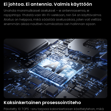
Ei johtoa. Ei antennia. Valmis käyttöön
Unohda monimutkaiset asetukset – ei antenniasemia, ei
rajajohtoja. Yhdistä vain Wi-Fi-verkkoon, niin S4 on käyttövalmis.
Aloitus on helppoa, mikä säästää asetusaikaa, joten voit viettää
enemmän aikaa nauttien nurmikostasi sen hallinnan sijaan.
Kaksinkertainen prosessointiteho
Päivitetty 10 TOPS -siru tarjoaa kaksinkertaisen käsittelytehon, mikä