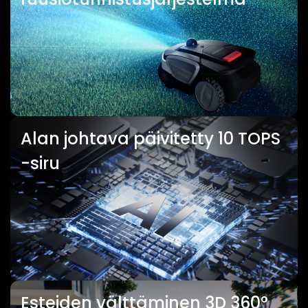
Alan johtava päivitetty 10 TOPS
-siru
Esteiden välttäminen 3D 360°