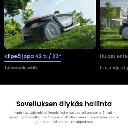
Kiipeä jopa 42 % / 22°
Liukuu este
Takaveto rinteisiin
Liukuu helposti 
Sovelluksen älykäs hallinta
Nauti käyttäjäystävällisestä kokemuksesta Sunseeker Smart -
sovelluksen avulla, joka tarjoaa älykodin saumattoman integroinnin
ja ruohonleikkurin kauko-ohjauksen