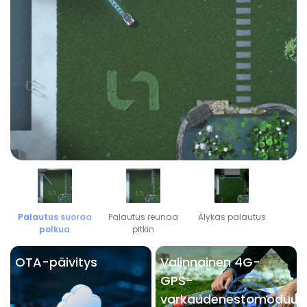
Palautus suoraa
Palautus reunaa
Älykäs palautus
polkua
pitkin
OTA-päivitys
Valinnainen 4G-
GPS-
varkaudenestomoduuli