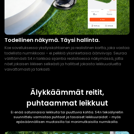
Todellinen näkymä. Täysi hallinta.
Koe sovelluksessa yksityiskohtainen ja realistinen kartta, joka vastaa
todellista nurmikkoasi – ei pelkkiä yksinkertaisia ääriviivoja. Seuraa
välittömästi S4:n tarkkaa sijaintia realistisessa näkymässä, jotta
näet jokaisen liikkeen selkeästi ja hallitset jokaista leikkuualuetta
vaivattomasti ja tarkasti.
Älykkäämmät reitit,
puhtaammat leikkuut
Ei enää satunnaisia leikkuita tai puuttuvia kohtia. S4:n tekoälyreitin
suunnittelu varmistaa puhtaat ja tasaiset leikkuuraidat – myös
epäsäännöllisen muotoisilla tai monimutkaisilla nurmikoilla.