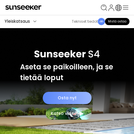
Yleiskatsaus
Tekniset tiedot
Mistä ostaa
Aseta se paikoilleen, ja se
tietää loput
Osta nyt
Katso video