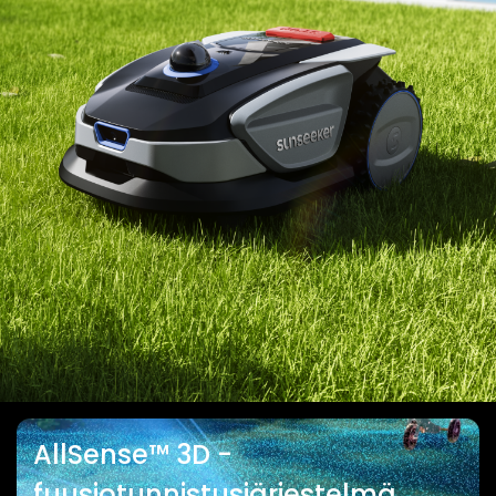
AllSense™ 3D -
fuusiotunnistusjärjestelmä