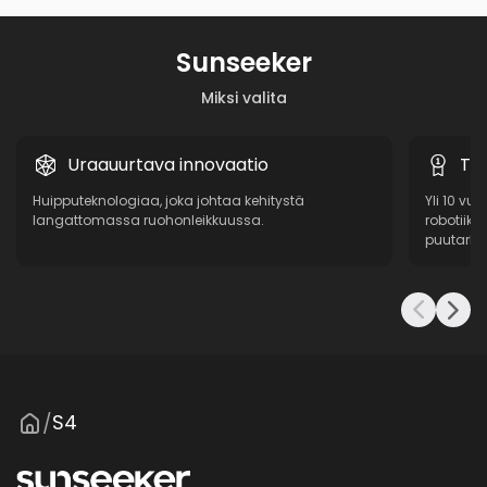
Sunseeker
Miksi valita
Uraauurtava innovaatio
To
Huipputeknologiaa, joka johtaa kehitystä
Yli 10 vu
langattomassa ruohonleikkuussa.
robotiikk
puutarhat
S4
/