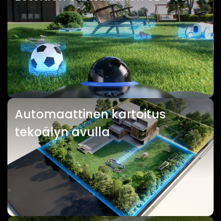
Automaattinen kartoitus
tekoälyn avulla