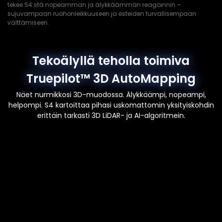
tekee S4:stä nopeamman ja älykkäämmän reagoinnin –
sujuvampaan ruohonleikkuuseen ja esteiden turvallisempaan
välttämiseen.
Tekoälyllä teholla toimiva
Truepilot™ 3D AutoMapping
Näet nurmikkosi 3D-muodossa. Älykkäämpi, nopeampi,
helpompi. S4 kartoittaa pihasi uskomattomin yksityiskohdin
erittäin tarkasti 3D LiDAR- ja AI-algoritmein.