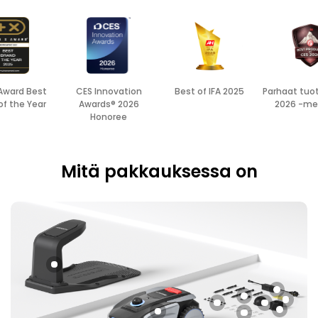
 Award Best
CES Innovation
Best of IFA 2025
Parhaat tuo
of the Year
Awards® 2026
2026 -mes
Honoree
Mitä pakkauksessa on