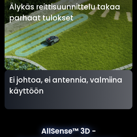
Älykäs reittisuunnittelu takaa
parhaat tulokset
Ei johtoa, ei antennia, valmiina
käyttöön
AllSense™ 3D -