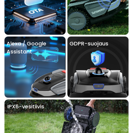
Alexa / Google
GDPR-suojaus
Assistant
IPX6-vesitiivis