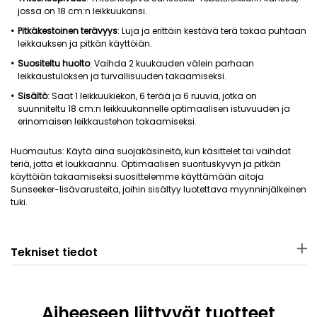
jossa on 18 cm:n leikkuukansi.
Pitkäkestoinen terävyys
: Luja ja erittäin kestävä terä takaa puhtaan
leikkauksen ja pitkän käyttöiän.
Suositeltu huolto
: Vaihda 2 kuukauden välein parhaan
leikkaustuloksen ja turvallisuuden takaamiseksi.
Sisältö
: Saat 1 leikkuukiekon, 6 terää ja 6 ruuvia, jotka on
suunniteltu 18 cm:n leikkuukannelle optimaalisen istuvuuden ja
erinomaisen leikkaustehon takaamiseksi.
Huomautus: Käytä aina suojakäsineitä, kun käsittelet tai vaihdat
teriä, jotta et loukkaannu. Optimaalisen suorituskyvyn ja pitkän
käyttöiän takaamiseksi suosittelemme käyttämään aitoja
Sunseeker-lisävarusteita, joihin sisältyy luotettava myynninjälkeinen
tuki.
Tekniset tiedot
Paketin mitat
Paketin paino
17.5 × 23.7 × 3.7 cm
210 g
Aiheeseen liittyvät tuotteet