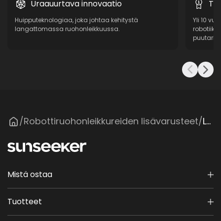
Uraauurtava innovaatio
To
Huipputeknologiaa, joka johtaa kehitystä
Yli 10 vu
langattomassa ruohonleikkuussa.
robotiikk
puutarhat
Robottiruohonleikkureiden lisävarusteet
Levy- ja teräsarja
/
/
Mistä ostaa
Tuotteet