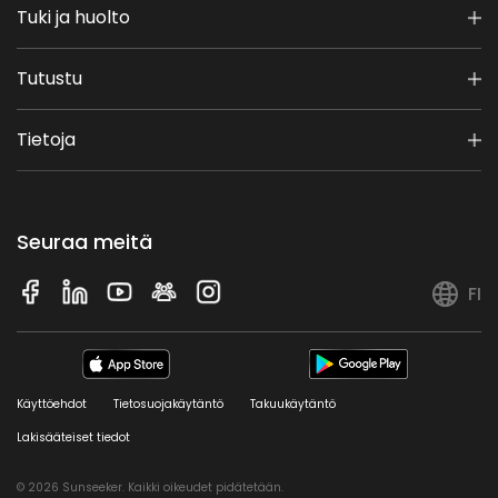
Tuki ja huolto
Tutustu
Tietoja
Seuraa meitä
FI
Käyttöehdot
Tietosuojakäytäntö
Takuukäytäntö
Lakisääteiset tiedot
© 2026 Sunseeker. Kaikki oikeudet pidätetään.