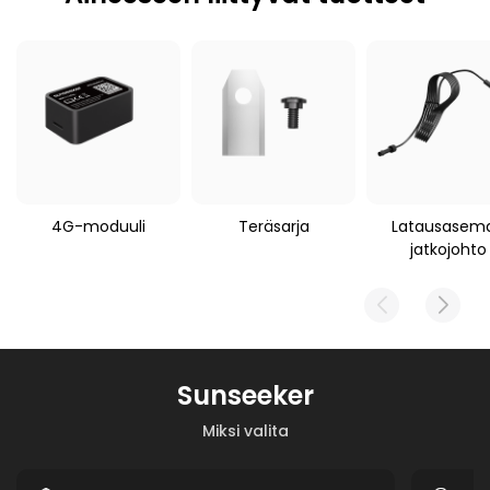
Soveltuva robottileikkuri
Sunseeker S4
4G-moduuli
Teräsarja
Latausasem
jatkojohto
Sunseeker
Miksi valita