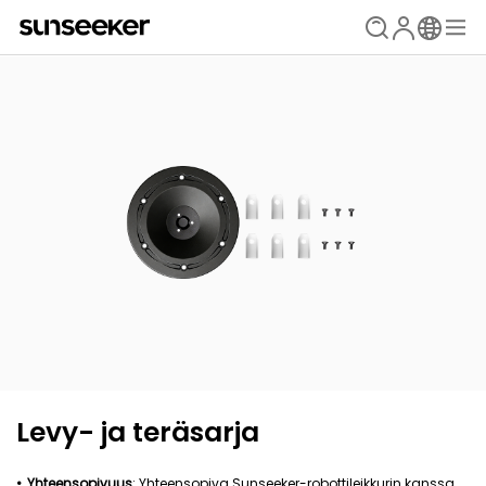
Levy- ja teräsarja
Yhteensopivuus
: Yhteensopiva Sunseeker-robottileikkurin kanssa,