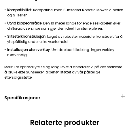
Kompatibilitet
: Kompatibel med Sunseeker Robotic Mower V-serien
og S-serien.
Utvid klippeområde
: Den 10 meter lange forlengelseskabelen øker
driftsradiusen, noe som gjør den ideell for større plener.
Slitesterk konstruksjon
: Laget av robuste materialer konstruert for å
yte pålitelig under ulike værforhold.
Installasjon uten verktøy
: Umiddelbar tilkobling. Ingen verktøy
nødvendig.
Merk: For optimal ytelse og lang levetid anbefaler vi på det sterkeste
å bruke ekte Sunseeker-tilbehør, støttet av vår pålitelige
ettersalgsstøtte.
Spesifikasjoner
Materiale
Pakkens mål
Kobber + plast
26 × 12.7 × 5.5 cm
Relaterte produkter