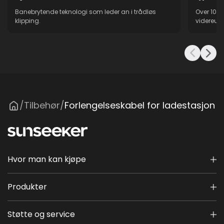
Banebrytende teknologi som leder an i trådløs
Over 10 å
klipping.
videreutv
Tilbehør
Forlengelseskabel for ladestasjon
/
/
Hvor man kan kjøpe
Produkter
Støtte og service