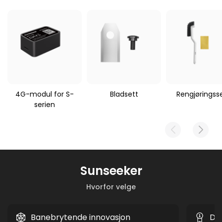
Pakkens vekt
Gjeldende
robotgressklipper
520 g
Sunseeker V1/V3/S3/S4/S5
4G-modul for S-
Bladsett
Rengjøringss
serien
Sunseeker
Hvorfor velge
Banebrytende innovasjon
Do