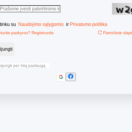
tinku su
Naudojimo sąlygomis
ir
Privatumo politika
turite paskyros? Registruotis
Pamiršote slap
ijungti
sijungti per kitą paslaugą