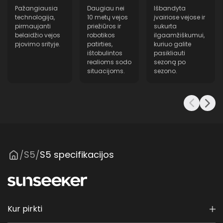
20 cm
Pažangiausia
Daugiau nei
Išbandyta
technologija,
10 metų vejos
įvairiose vejose ir
Akumuliatoriaus talpa
pirmaujanti
priežiūros ir
sukurta
5 Ah
belaidžio vejos
robotikos
ilgaamžiškumui,
pjovimo srityje.
patirties,
kuriuo galite
ištobulintos
pasikliauti
Įkroviklis
realioms sodo
sezoną po
3 A
situacijoms.
sezono.
Antenos įkroviklis
2A
Maks. nuolydis
60% / 30°
Triukšmo lygis
S5
S5 specifikacijos
/
/
60 dB (A)
Atsparus vandeniui
IPX5
Kur pirkti
Virtualios ribos
T