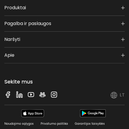
Produktai
Išmanus maršruto planavimas
T
Pagalba ir paslaugos
Kliūčių vengimas
T
Naršyti
Pjovimas už ribos
T
Apie
Slankusis pjovimo diskas
T
Sekite mus
Kelios zonos
80
LT
Visų varančiųjų ratų pavara
T
Elektrinis aukščio reguliavimas
N
Naudojimo sąlygos
Privatumo politika
Garantijos taisyklės