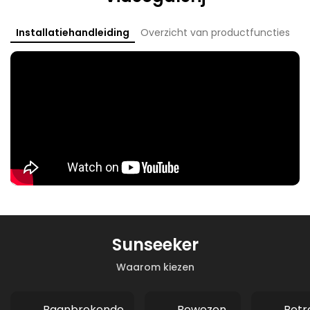
Installatiehandleiding
Overzicht van productfuncties
Sunseeker
Waarom kiezen
Baanbrekende
Bewezen
Betr