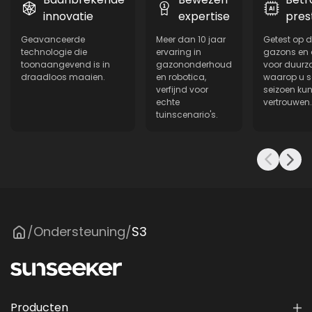
innovatie
expertise
pres
Geavanceerde
Meer dan 10 jaar
Getest op d
technologie die
ervaring in
gazons en 
toonaangevend is in
gazononderhoud
voor duur
draadloos maaien.
en robotica,
waarop u s
verfijnd voor
seizoen kun
echte
vertrouwen.
tuinscenario's.
Ondersteuning
S3
/
/
Producten