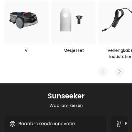
Gewicht pakket
Toepasselijke
robotmaaier
3620 g
Sunseeker V1
V1
Mesjesset
Verlengkabe
laadstatio
Sunseeker
Waarom kiezen
Baanbrekende innovatie
Be