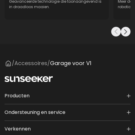
Geavanceerde technologie die toonaangevend is
Meer dan
in draadloos maaien.
robotica,
Accessoires
Garage voor V1
/
/
Producten
Ondersteuning en service
Verkennen