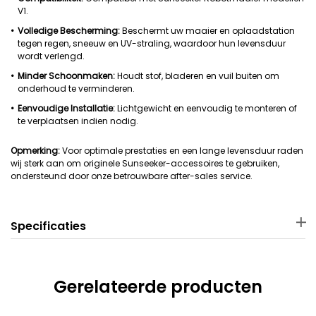
V1.
Volledige Bescherming:
Beschermt uw maaier en oplaadstation
tegen regen, sneeuw en UV-straling, waardoor hun levensduur
wordt verlengd.
Minder Schoonmaken:
Houdt stof, bladeren en vuil buiten om
onderhoud te verminderen.
Eenvoudige Installatie:
Lichtgewicht en eenvoudig te monteren of
te verplaatsen indien nodig.
Opmerking:
Voor optimale prestaties en een lange levensduur raden
wij sterk aan om originele Sunseeker-accessoires te gebruiken,
ondersteund door onze betrouwbare after-sales service.
Specificaties
Materiaal
Afmetingen van het
pakket
Gerelateerde producten
PP
63 × 49 × 7 cm