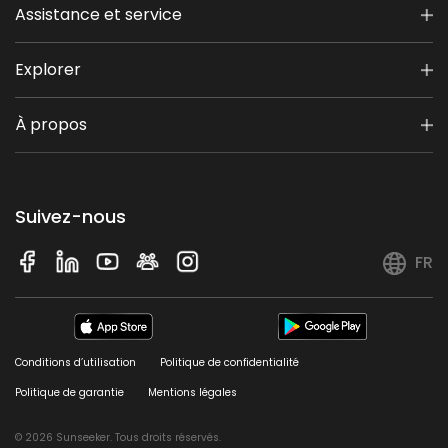
Assistance et service
Niveau de bruit
60 dB(A)
Explorer
Étanche
IPX6
À propos
Limites virtuelles
O
Suivez-nous
Cartographie automatique
O
FR
Évitement des obstacles
LiDAR 3D 360° + vision IA + pare-chocs
Affichage
Conditions d’utilisation
Politique de confidentialité
Affichage LED
Politique de garantie
Mentions légales
Pare-chocs flottant
O
© 2026 Sunseeker. Tous droits réservés.