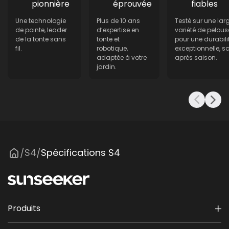
pionnière
éprouvée
fiables
Y
Une technologie
Plus de 10 ans
Testé sur une lar
Hauteur de coupe
de pointe, leader
d’expertise en
variété de pelous
20-60 mm
de la tonte sans
tonte et
pour une durabili
fil.
robotique,
exceptionnelle, s
Largeur de coupe
adaptée à votre
après saison.
jardin.
18 cm
Capacité de la batterie
20 V Lithium 4 Ah
Chargeur
3 A
Pente maximale
S4
Spécifications S4
/
/
42% / 22°
Système de transmission
Propulsion roues arrière
Produits
Vitesse de coupe
0.45 m/s