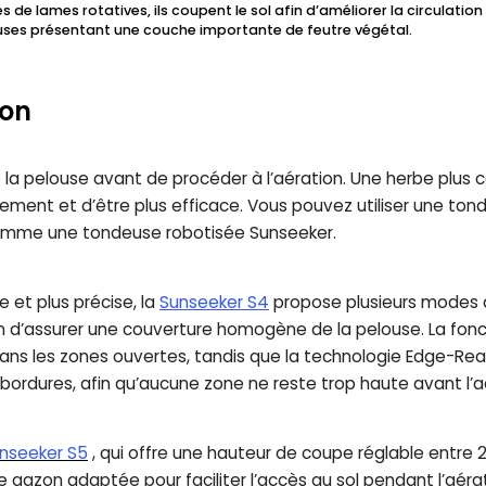
s de lames rotatives, ils coupent le sol afin d’améliorer la circulation
uses présentant une couche importante de feutre végétal.
zon
e la pelouse avant de procéder à l’aération. Une herbe plus 
cilement et d’être plus efficace. Vous pouvez utiliser une t
omme une tondeuse robotisée Sunseeker.
 et plus précise, la
Sunseeker S4
propose plusieurs modes 
n d’assurer une couverture homogène de la pelouse. La fon
 dans les zones ouvertes, tandis que la technologie Edge-R
bordures, afin qu’aucune zone ne reste trop haute avant l’a
nseeker S5
, qui offre une hauteur de coupe réglable entre
de gazon adaptée pour faciliter l’accès au sol pendant l’aéra