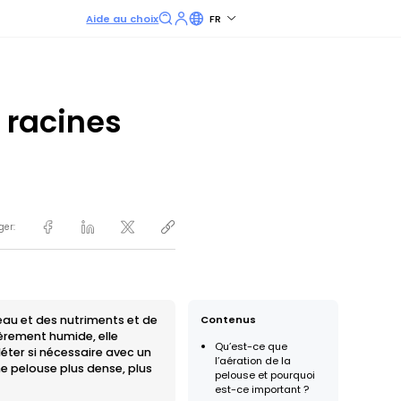
Aide au choix
FR
 racines
ger:
’eau et des nutriments et de
Contenus
gèrement humide, elle
Qu’est-ce que
léter si nécessaire avec un
l’aération de la
ne pelouse plus dense, plus
pelouse et pourquoi
est-ce important ?