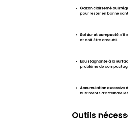
Gazon clairsemé ou irrégul
pour rester en bonne sant
Sol dur et compacté :
s’il
et doit être ameubli.
Eau stagnante à la surfac
problème de compactag
Accumulation excessive de
nutriments d’atteindre les
Outils nécess