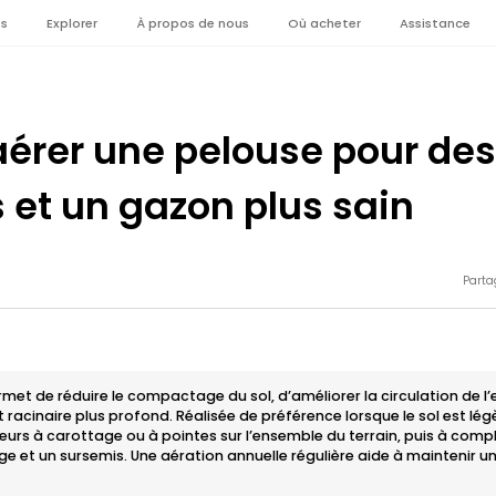
es
Explorer
À propos de nous
Où acheter
Assistance
rer une pelouse pour des
s et un gazon plus sain
Parta
met de réduire le compactage du sol, d’améliorer la circulation de l
racinaire plus profond. Réalisée de préférence lorsque le sol est lé
teurs à carottage ou à pointes sur l’ensemble du terrain, puis à comp
ge et un sursemis. Une aération annuelle régulière aide à maintenir u