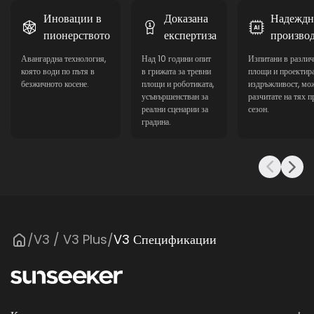
20-60 mm
20-60 mm
Иновации в
Доказана
Надеждн
пионерството
експертиза
произво
Ширина на рязане
Ширина на рязане
18 cm
18 cm
Авангардна технология,
Над 10 години опит
Изпитани в различ
която води по пътя в
в грижата за тревни
площи и проектира
Капацитет на батерията
Капацитет на батерията
безжичното косене.
площи и роботиката,
издръжливост, мож
2.5 Ah
4 Ah
усъвършенстван за
разчитате на тях п
реални сценарии за
сезон.
градина.
Най-тесен проход
Най-тесен проход
≥80 cm
≥80 cm
Зарядно устройство
Зарядно устройство
1.1 A
3 A
Макс. наклон
Макс. наклон
42% / 22°
42% / 22°
V3 / V3 Plus
V3 Спецификации
/
/
Ниво на шум
Ниво на шум
55 dB(A)
55 dB(A)
Водоустойчив (машина)
Водоустойчив (машина)
IPX5
IPX5