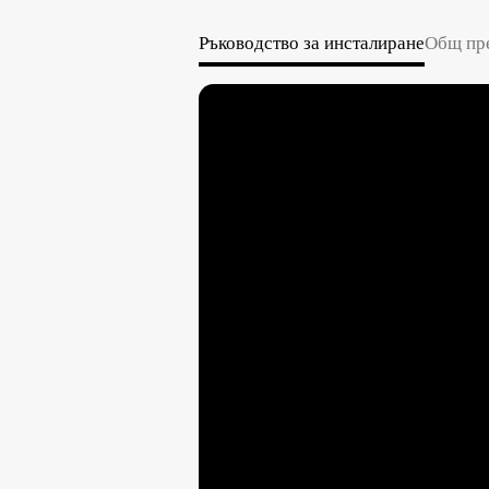
Ръководство за инсталиране
Общ пре