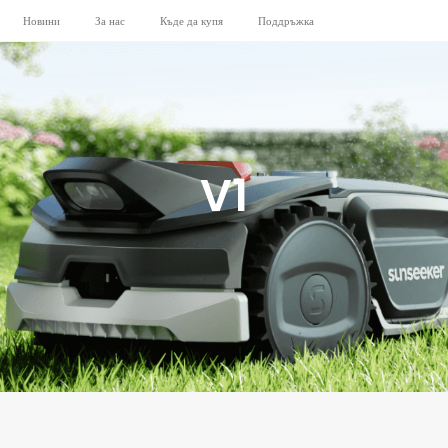
Новини
За нас
Къде да купя
Поддръжка
V1