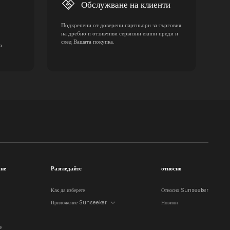
Обслужване на клиенти
Подкрепени от доверени партньори за търговия
на дребно и отзивчиви сервизни екипи преди и
след Вашата покупка.
а
ане
Разгледайте
относно
Как да изберете
Относно Sunseeker
Приложение Sunseeker
Новини
е