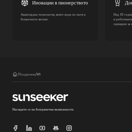
Иновации в пионерството
До
Авангардна технология, която води по пътя в
Над 10 годин
безжичното косене.
и роботиката
сценарии за 
Поддръжка
V1
/
/
Насладете се на безгранични възможности.