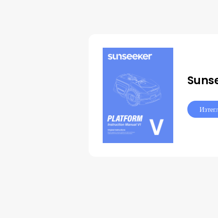
Sunse
Изтег