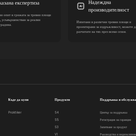
Надеждна
казана експертиза
производителност
и опит в грижата за тревни площи
, усъвършенстван за реални
Изпитани в различни тревни площи и
градина.
проектирани за издръжливост, можете д
разчитате на тях през всеки сезон.
Къде да купя
Продукти
Поддръжка и обслужв
Praktiker
S4
Център за поддръжка
S5
Регистрация на гаранция
S3
Запитване за продукт
V1
Ръководства и видеоклипов